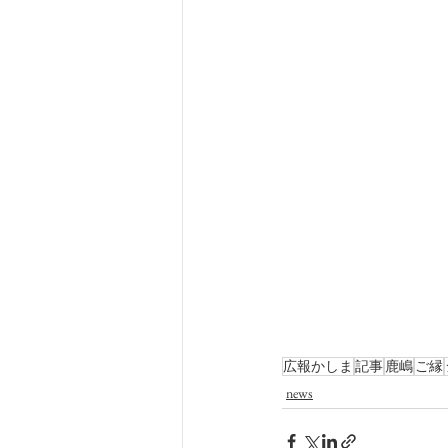
広報かしま
記事
鹿嶋
ご縁
news